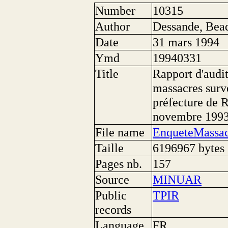
Number
10315
Author
Dessande, Bea
Date
31 mars 1994
Ymd
19940331
Title
Rapport d'audi
massacres surve
préfecture de R
novembre 199
File name
EnqueteMassac
Taille
6196967 bytes
Pages nb.
157
Source
MINUAR
Public
TPIR
records
Language
FR