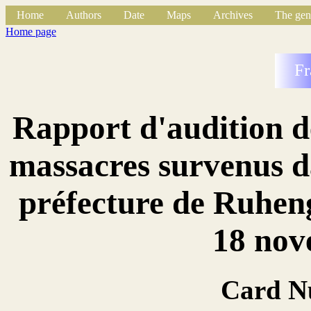
Home
Authors
Date
Maps
Archives
The gen
Home page
Fr
Rapport d'audition d
massacres survenus da
préfecture de Ruheng
18 nov
Card N