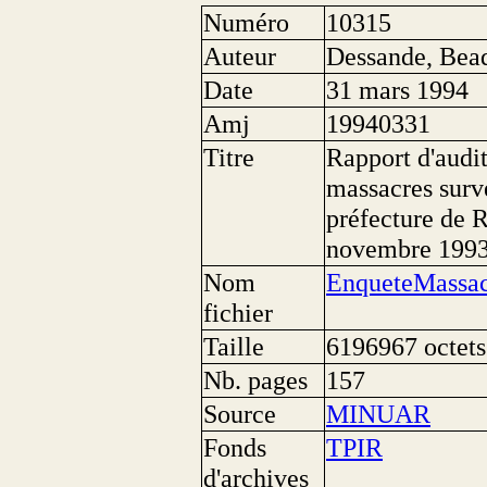
Numéro
10315
Auteur
Dessande, Bea
Date
31 mars 1994
Amj
19940331
Titre
Rapport d'audi
massacres surve
préfecture de R
novembre 199
Nom
EnqueteMassac
fichier
Taille
6196967 octets
Nb. pages
157
Source
MINUAR
Fonds
TPIR
d'archives