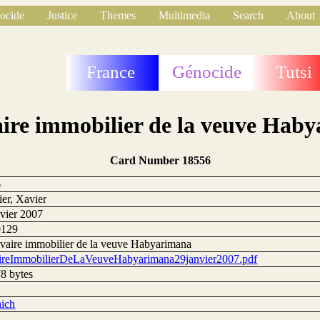
ocide
Justice
Themes
Multimedia
Search
About
France
Génocide
Tutsi
aire immobilier de la veuve Hab
Card Number 18556
6
er, Xavier
nvier 2007
0129
lvaire immobilier de la veuve Habyarimana
ireImmobilierDeLaVeuveHabyarimana29janvier2007.pdf
8 bytes
ich