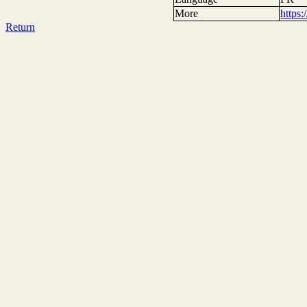
More
https
Return