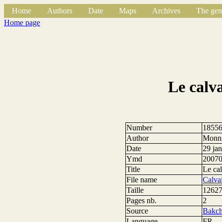
Home
Authors
Date
Maps
Archives
The gen
Home page
Le calv
Number
1855
Author
Monni
Date
29 ja
Ymd
2007
Title
Le ca
File name
Calva
Taille
12627
Pages nb.
2
Source
Bakch
Language
FR