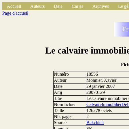
Accueil
Auteurs
Date
Cartes
Archives
Le gé
Page d'accueil
Fr
Le calvaire immobili
Fic
Numéro
18556
Auteur
Monnier, Xavier
Date
29 janvier 2007
Amj
20070129
Titre
Le calvaire immobilier
Nom fichier
CalvaireImmobilierDe
Taille
126278 octets
Nb. pages
2
Source
Bakchich
Langue
FR