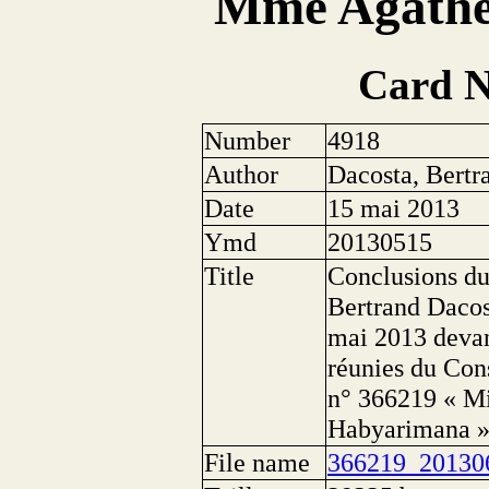
Mme Agathe
Card 
Number
4918
Author
Dacosta, Bertr
Date
15 mai 2013
Ymd
20130515
Title
Conclusions du
Bertrand Dacos
mai 2013 devan
réunies du Cons
n° 366219 « Mi
Habyarimana 
File name
366219_20130