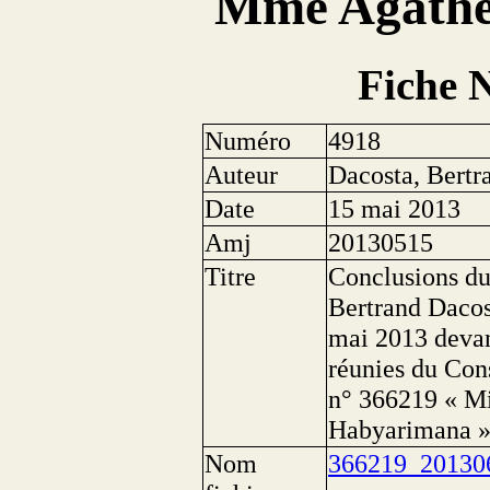
Mme Agathe
Fiche 
Numéro
4918
Auteur
Dacosta, Bertr
Date
15 mai 2013
Amj
20130515
Titre
Conclusions du
Bertrand Dacos
mai 2013 devan
réunies du Cons
n° 366219 « Mi
Habyarimana 
Nom
366219_20130