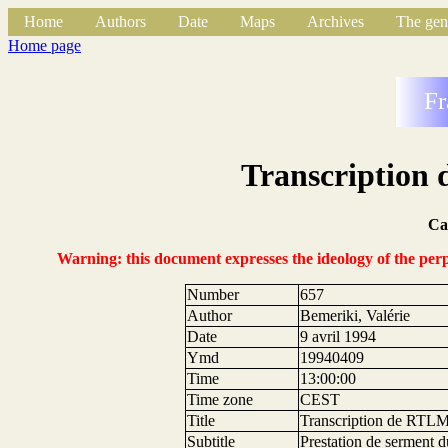
Home
Authors
Date
Maps
Archives
The gen
Home page
Fr
Transcription 
Ca
Warning: this document expresses the ideology of the perpe
Number
657
Author
Bemeriki, Valérie
Date
9 avril 1994
Ymd
19940409
Time
13:00:00
Time zone
CEST
Title
Transcription de RTLM
Subtitle
Prestation de serment 