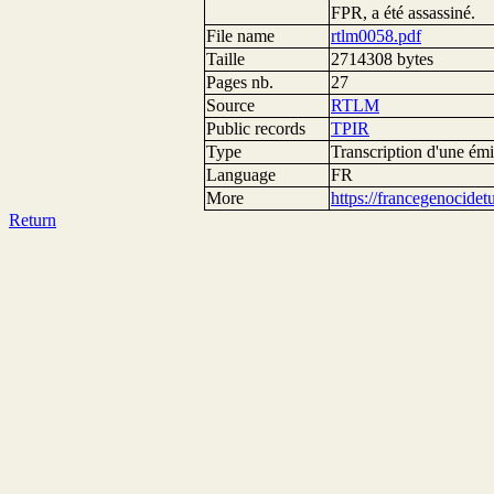
FPR, a été assassiné.
File name
rtlm0058.pdf
Taille
2714308 bytes
Pages nb.
27
Source
RTLM
Public records
TPIR
Type
Transcription d'une émi
Language
FR
More
https://francegenocide
Return