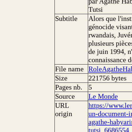
par Agathe Hab
Tutsi
Subtitle
Alors que l'ins
génocide visant
rwandais, Juvé
plusieurs pièce
de juin 1994, n
connaissance de
File name
RoleAgatheHa
Size
221756 bytes
Pages nb.
5
Source
Le Monde
URL
https://www.le
origin
un-document-in
agathe-habyari
tutsi_6686554