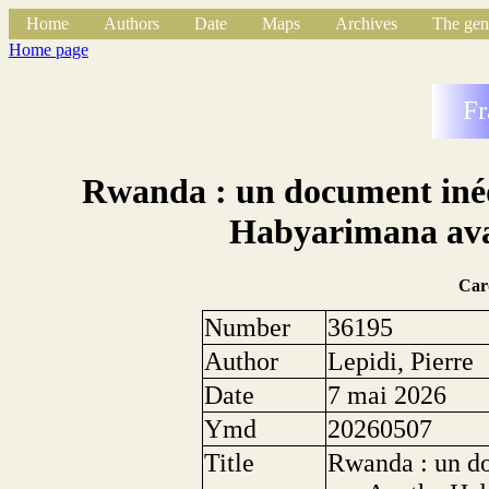
Home
Authors
Date
Maps
Archives
The gen
Home page
Fr
Rwanda : un document inédi
Habyarimana avan
Car
Number
36195
Author
Lepidi, Pierre
Date
7 mai 2026
Ymd
20260507
Title
Rwanda : un do