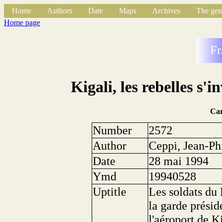
Home
Authors
Date
Maps
Archives
The gen
Home page
Fr
Kigali, les rebelles s'
Ca
Number
2572
Author
Ceppi, Jean-Ph
Date
28 mai 1994
Ymd
19940528
Uptitle
Les soldats du
la garde prési
l'aéroport de K