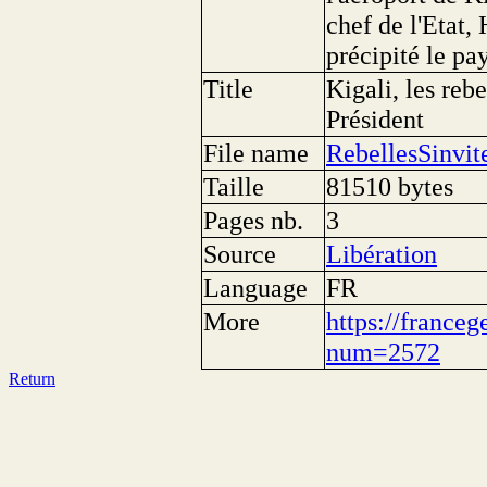
chef de l'Etat,
précipité le pa
Title
Kigali, les rebe
Président
File name
RebellesSinvi
Taille
81510 bytes
Pages nb.
3
Source
Libération
Language
FR
More
https://franceg
num=2572
Return