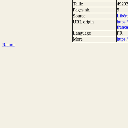
Taille
49293
Pages nb.
5
Source
Libér
URL origin
https:
fran
Language
FR
More
https
Return