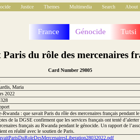
ocide
Justice
Themes
Multimedia
Search
About
France
Génocide
Tutsi
Paris du rôle des mercenaires fr
Card Number 29805
5
ardis, Maria
rs 2022
0328
pport
-Rwanda : que savait Paris du rôle des mercenaires français pendant le
tes de la DGSE confirment que les services français ont tenté d’alerter
cenaires français au Rwanda pendant le génocide. Un rapport de l’asso
ient en réalité avec le soutien de Paris.
vaitParisDuRoleDesMercenairesLiberation28032022.pdf