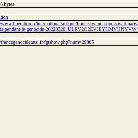
6 bytes
ation
//www.liberation.fr/international/afrique/france-rwanda-que-savait-pari
cais-pendant-le-genocide-20220328_ULRV2O2EVJEYHMVHNYVW47
://francegenocidetutsi.fr/fgtshow.php?num=29805