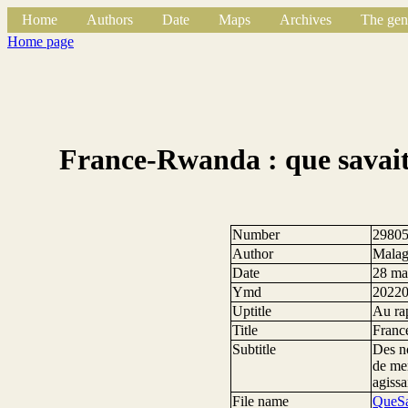
Home
Authors
Date
Maps
Archives
The gen
Home page
France-Rwanda : que savait 
Number
2980
Author
Malag
Date
28 ma
Ymd
2022
Uptitle
Au ra
Title
France
Subtitle
Des no
de mer
agissa
File name
QueSa