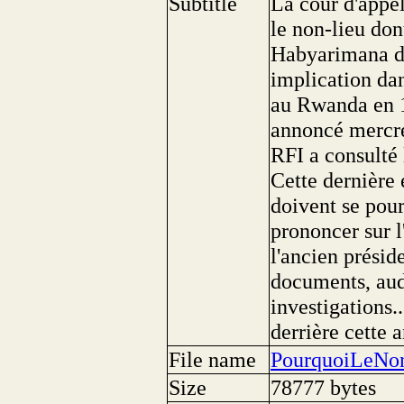
Subtitle
La cour d'appel
le non-lieu don
Habyarimana da
implication dan
au Rwanda en 1
annoncé mercre
RFI a consulté 
Cette dernière 
doivent se pour
prononcer sur l
l'ancien prési
documents, aud
investigations..
derrière cette 
File name
PourquoiLeNon
Size
78777 bytes