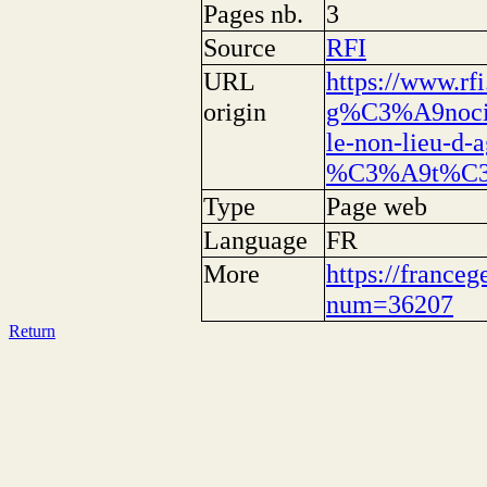
Pages nb.
3
Source
RFI
URL
https://www.rfi
origin
g%C3%A9nocide
le-non-lieu-d-
%C3%A9t%C3
Type
Page web
Language
FR
More
https://franceg
num=36207
Return