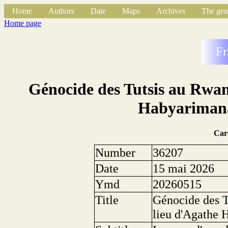
Home
Authors
Date
Maps
Archives
The gen
Home page
Fr
Génocide des Tutsis au Rwan
Habyarimana 
Car
Number
36207
Date
15 mai 2026
Ymd
20260515
Title
Génocide des T
lieu d'Agathe H