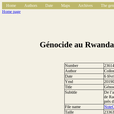
Home
Authors
Date
Maps
Archives
The gen
Home page
Génocide au Rwanda : 
Number
2361
Author
Collo
Date
6 févr
Ymd
2019
Title
Génoci
Subtitle
De l’a
de Rad
près d
File name
NoteC
Taille
23363