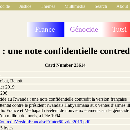
ocide
Justice
Themes
Multimedia
Search
About
France
Génocide
Tutsi
une note confidentielle contredi
Card Number 23614
4
mbat, Benoît
ier 2019
0206
de au Rwanda : une note confidentielle contredit la version française
ttentat contre le président rwandais Habyarimana aux ventes d’armes illé
io France et Mediapart révèlent de nouveaux éléments sur le génocide co
’un million de morts, à l’été 1994.
ontreditVersionFrancaiseFrInter6fevrier2019.pdf
5 bytes