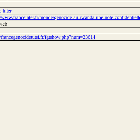
 Inter
//www.franceinter.fr/monde/genocide-au-rwanda-une-note-confidentielle
 web
://francegenocidetutsi.fr/fgtshow.php?num=23614