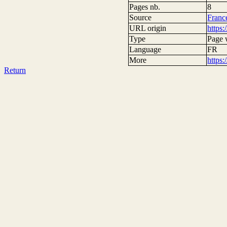
Pages nb.
8
Source
France
URL origin
https:
Type
Page
Language
FR
More
https
Return