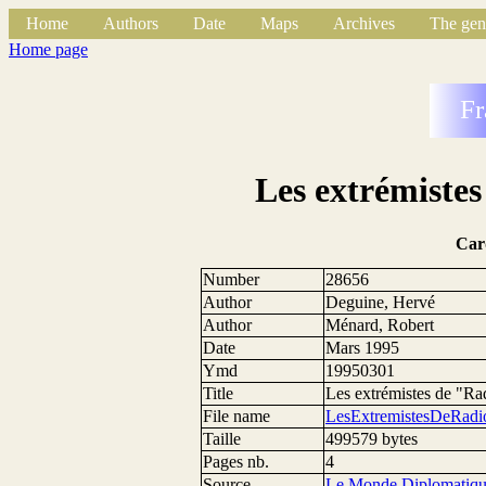
Home
Authors
Date
Maps
Archives
The gen
Home page
Fr
Les extrémiste
Car
Number
28656
Author
Deguine, Hervé
Author
Ménard, Robert
Date
Mars 1995
Ymd
19950301
Title
Les extrémistes de "Ra
File name
LesExtremistesDeRadi
Taille
499579 bytes
Pages nb.
4
Source
Le Monde Diplomatiq