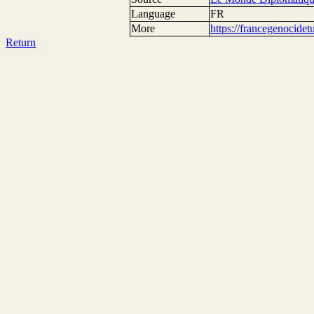
Language
FR
More
https://francegenocide
Return