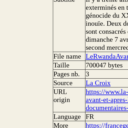
exterminés en 
génocide du XX
inouïe. Deux d
sont consacrés 
dimanche 7 avri
second mercredi
File name
LeRwandaAvan
Taille
700047 bytes
Pages nb.
3
Source
La Croix
URL
https://www.la
origin
avant-et-apres
documentaires
Language
FR
More
https://franceg