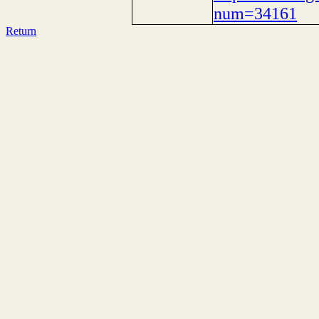
num=34161
Return