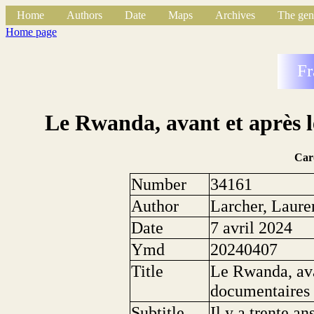
Home
Authors
Date
Maps
Archives
The gen
Home page
Fr
Le Rwanda, avant et après l
Car
Number
34161
Author
Larcher, Laure
Date
7 avril 2024
Ymd
20240407
Title
Le Rwanda, ava
documentaires
Subtitle
Il y a trente an