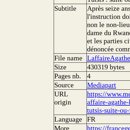
Subtitle
Après seize an
l'instruction d
non le non-lieu
dame du Rwanda
et les parties c
dénoncée comm
File name
LaffaireAgath
Size
430319 bytes
Pages nb.
4
Source
Mediapart
URL
https://www.med
origin
affaire-agathe
tutsis-suite-ou-
Language
FR
More
https://franceg