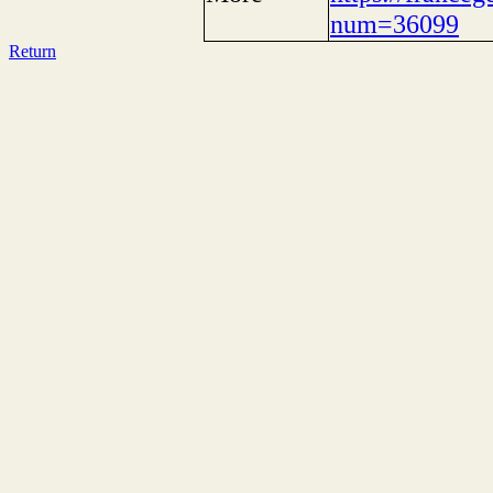
num=36099
Return