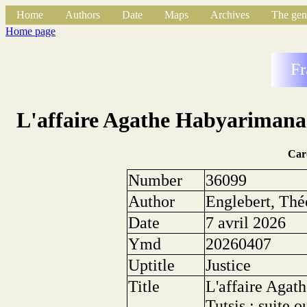
Home
Authors
Date
Maps
Archives
The gen
Home page
Fr
L'affaire Agathe Habyarimana et
Car
Number
36099
Author
Englebert, Thé
Date
7 avril 2026
Ymd
20260407
Uptitle
Justice
Title
L'affaire Agat
Tutsis : suite o