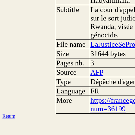
Habyarimana
Subtitle
La cour d'appel
sur le sort jud
Rwanda, visée 
génocide.
File name
LaJusticeSeP
Size
31644 bytes
Pages nb.
3
Source
AFP
Type
Dépêche d'age
Language
FR
More
https://franceg
num=36199
Return