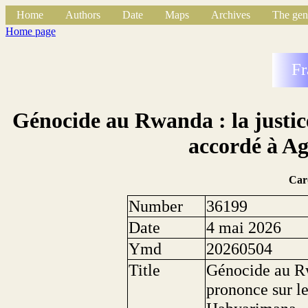
Home
Authors
Date
Maps
Archives
The gen
Home page
Fr
Génocide au Rwanda : la justice
accordé à A
Car
Number
36199
Date
4 mai 2026
Ymd
20260504
Title
Génocide au Rwa
prononce sur l