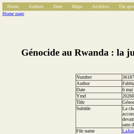
Home
Authors
Date
Maps
Archives
The gen
Home page
Génocide au Rwanda : la ju
Number
3618
Author
Fabbi
Date
6 mai
Ymd
2026
Title
Génoc
Subtitle
La cha
accor
devait
sans d
File name
LaJus