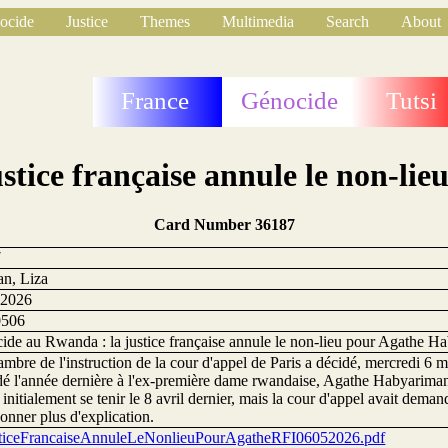
ocide
Justice
Themes
Multimedia
Search
About
France
Génocide
Tutsi
stice française annule le non-l
Card Number 36187
7
an, Liza
 2026
0506
ide au Rwanda : la justice française annule le non-lieu pour Agathe H
mbre de l'instruction de la cour d'appel de Paris a décidé, mercredi 6 m
dé l'année dernière à l'ex-première dame rwandaise, Agathe Habyarima
 initialement se tenir le 8 avril dernier, mais la cour d'appel avait dema
onner plus d'explication.
ticeFrancaiseAnnuleLeNonlieuPourAgatheRFI06052026.pdf