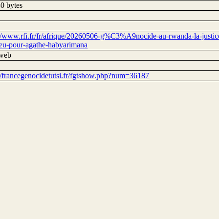
0 bytes
://www.rfi.fr/fr/afrique/20260506-g%C3%A9nocide-au-rwanda-la-just
ieu-pour-agathe-habyarimana
 web
://francegenocidetutsi.fr/fgtshow.php?num=36187