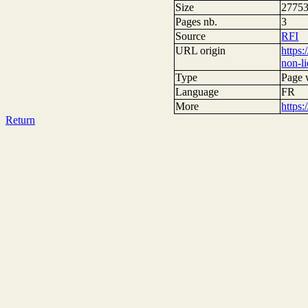
Size
27753
Pages nb.
3
Source
RFI
URL origin
https
non-l
Type
Page
Language
FR
More
https
Return