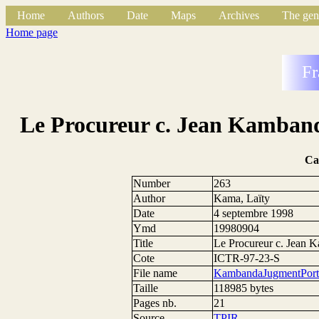
Home
Authors
Date
Maps
Archives
The gen
Home page
Fr
Le Procureur c. Jean Kamban
Ca
Number
263
Author
Kama, Laïty
Date
4 septembre 1998
Ymd
19980904
Title
Le Procureur c. Jean 
Cote
ICTR-97-23-S
File name
KambandaJugmentPort
Taille
118985 bytes
Pages nb.
21
Source
TPIR