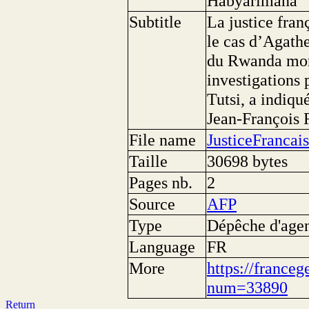
Habyarimana
Subtitle
La justice fran
le cas d’Agath
du Rwanda mort
investigations 
Tutsi, a indiqu
Jean-François 
File name
JusticeFranca
Taille
30698 bytes
Pages nb.
2
Source
AFP
Type
Dépêche d'age
Language
FR
More
https://franceg
num=33890
Return