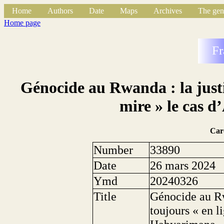
Home
Authors
Date
Maps
Archives
The gen
Home page
Fr
Génocide au Rwanda : la justi
mire » le cas 
Car
Number
33890
Date
26 mars 2024
Ymd
20240326
Title
Génocide au Rw
toujours « en l