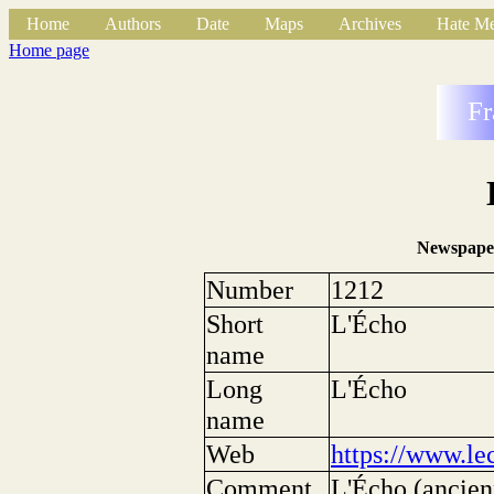
Home
Authors
Date
Maps
Archives
Hate Me
Home page
Fr
Newspape
Number
1212
Short
L'Écho
name
Long
L'Écho
name
Web
https://www.le
Comment
L'Écho (ancien