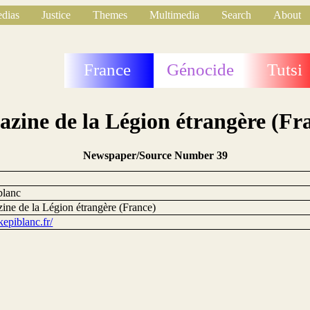
dias
Justice
Themes
Multimedia
Search
About
France
Génocide
Tutsi
zine de la Légion étrangère (Fr
Newspaper/Source Number 39
blanc
ine de la Légion étrangère (France)
/kepiblanc.fr/