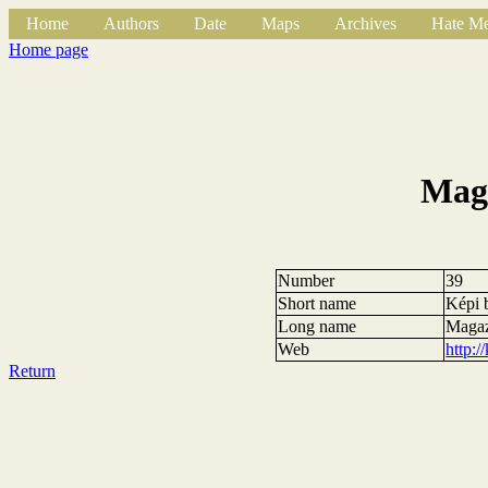
Home
Authors
Date
Maps
Archives
Hate Me
Home page
Maga
Number
39
Short name
Képi 
Long name
Magaz
Web
http:/
Return