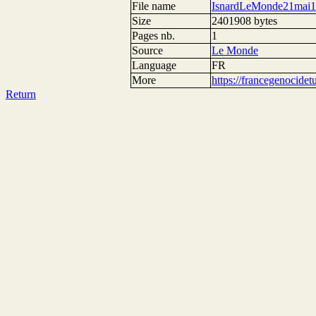
File name
IsnardLeMonde21mai1
Size
2401908 bytes
Pages nb.
1
Source
Le Monde
Language
FR
More
https://francegenocide
Return