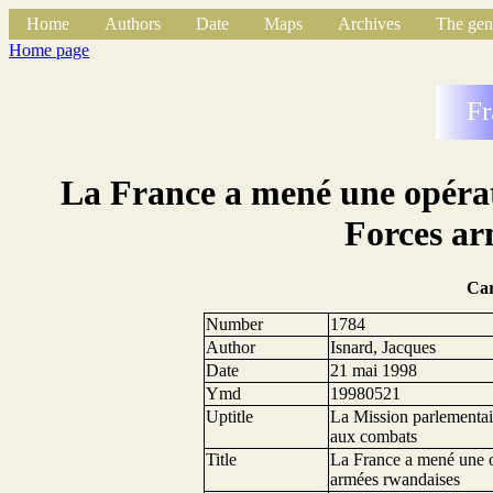
Home
Authors
Date
Maps
Archives
The gen
Home page
Fr
La France a mené une opérati
Forces ar
Ca
Number
1784
Author
Isnard, Jacques
Date
21 mai 1998
Ymd
19980521
Uptitle
La Mission parlementaire
aux combats
Title
La France a mené une o
armées rwandaises