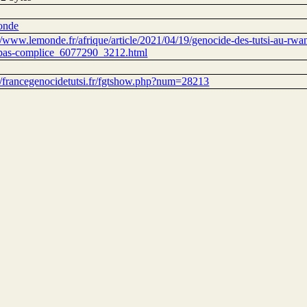
onde
//www.lemonde.fr/afrique/article/2021/04/19/genocide-des-tutsi-au-rwand
-pas-complice_6077290_3212.html
://francegenocidetutsi.fr/fgtshow.php?num=28213