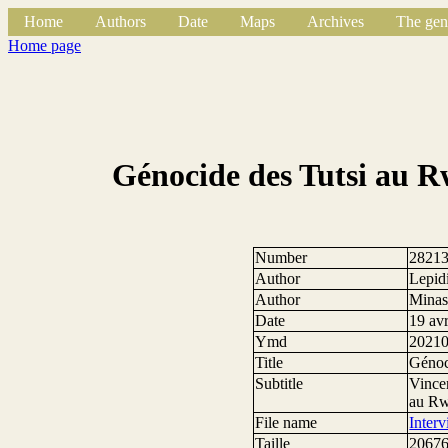
Home
Authors
Date
Maps
Archives
The gen
Home page
Génocide des Tutsi au Rw
Number
2821
Author
Lepidi
Author
Minas
Date
19 av
Ymd
2021
Title
Génoci
Subtitle
Vincen
au Rwa
File name
Inter
Taille
20676