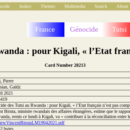
ocide
Justice
Themes
Multimedia
Search
About
France
Génocide
Tutsi
anda : pour Kigali, « l’Etat fran
Card Number 28213
3
, Pierre
sian, Gaïdz
ril 2021
0419
de des Tutsi au Rwanda : pour Kigali, « l’Etat français n’est pas comp
t Biruta, ministre rwandais des affaires étrangères, estime que le rappo
nda, remis ce lundi à Kigali, va « contribuer à la réconciliation entre 
viewVincentBirutaLM19042021.pdf
2 bytes