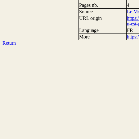
Pages nb.
4
Source
Le M
URL origin
https:
n-est
Language
FR
More
https
Return