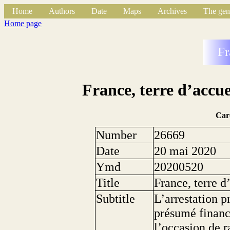
Home
Authors
Date
Maps
Archives
The gen
Home page
Fr
France, terre d’accu
Car
Number
26669
Date
20 mai 2020
Ymd
20200520
Title
France, terre 
Subtitle
L’arrestation p
présumé financi
l’occasion de r