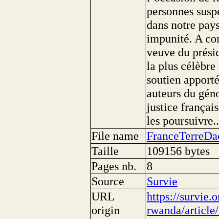
personnes susp
dans notre pays
impunité. A co
veuve du prési
la plus célèbre
soutien apporté
auteurs du géno
justice frança
les poursuivre..
File name
FranceTerreDa
Taille
109156 bytes
Pages nb.
8
Source
Survie
URL
https://survie.
origin
rwanda/article/