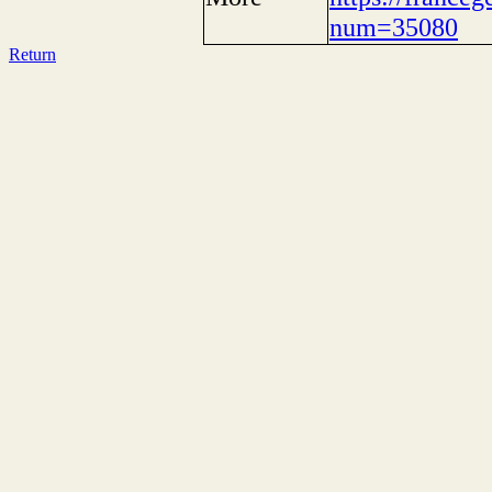
num=35080
Return