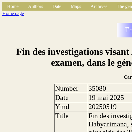
Home
Authors
Date
Maps
Archives
The gen
Home page
Fr
Fin des investigations visan
examen, dans le gén
Car
Number
35080
Date
19 mai 2025
Ymd
20250519
Title
Fin des investi
Habyarimana, s