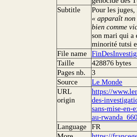
génocide des T
Subtitle
Pour les juges,
« apparaît non
bien comme vic
son mari qui a 
minorité tutsi 
File name
FinDesInvesti
Taille
428876 bytes
Pages nb.
3
Source
Le Monde
URL
https://www.le
origin
des-investigat
sans-mise-en-e
au-rwanda_66
Language
FR
More
https://franceg