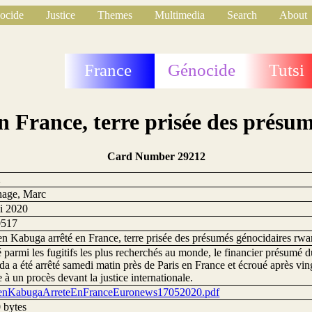
ocide
Justice
Themes
Multimedia
Search
About
France
Génocide
Tutsi
n France, terre prisée des présu
Card Number 29212
2
age, Marc
i 2020
0517
en Kabuga arrêté en France, terre prisée des présumés génocidaires rwa
 parmi les fugitifs les plus recherchés au monde, le financier présumé 
 a été arrêté samedi matin près de Paris en France et écroué après vin
e à un procès devant la justice internationale.
ienKabugaArreteEnFranceEuronews17052020.pdf
 bytes