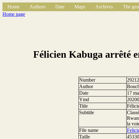
Home
Authors
Date
Maps
Archives
The gen
Home page
Félicien Kabuga arrêté e
Number
2921
Author
Bouch
Date
17 ma
Ymd
2020
Title
Félici
Subtitle
Classé
Rwanda
la voi
File name
Felic
Taille
45330