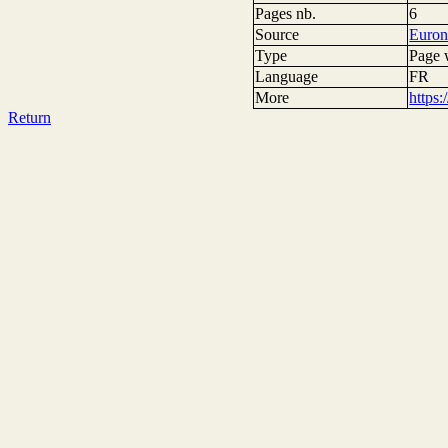
Pages nb.
6
Source
Euro
Type
Page
Language
FR
More
https
Return