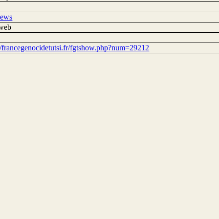
news
 web
://francegenocidetutsi.fr/fgtshow.php?num=29212