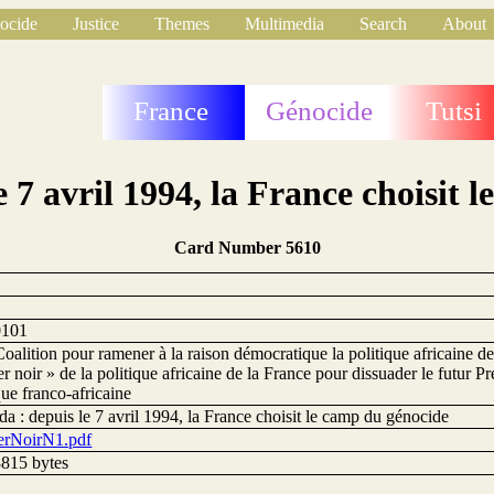
ocide
Justice
Themes
Multimedia
Search
About
France
Génocide
Tutsi
 7 avril 1994, la France choisit 
Card Number 5610
0101
oalition pour ramener à la raison démocratique la politique africaine de
r noir » de la politique africaine de la France pour dissuader le futur Pr
que franco-africaine
 : depuis le 7 avril 1994, la France choisit le camp du génocide
erNoirN1.pdf
815 bytes