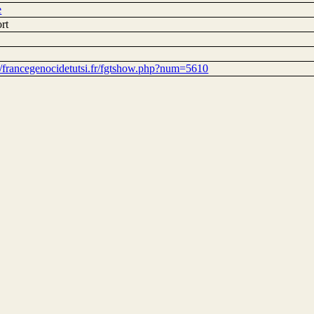
e
rt
://francegenocidetutsi.fr/fgtshow.php?num=5610