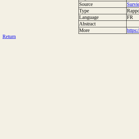
Source
Survi
Type
Rappo
Language
FR
Abstract
More
https
Return