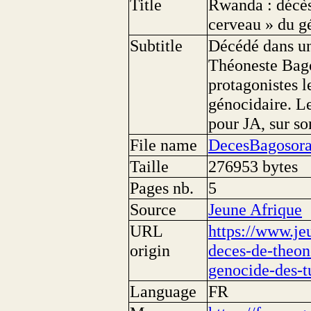
Title
Rwanda : décès
cerveau » du g
Subtitle
Décédé dans un
Théoneste Bago
protagonistes l
génocidaire. L
pour JA, sur so
File name
DecesBagosora
Taille
276953 bytes
Pages nb.
5
Source
Jeune Afrique
URL
https://www.je
origin
deces-de-theon
genocide-des-tu
Language
FR