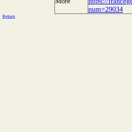
More
https://franceg
num=29034
Return