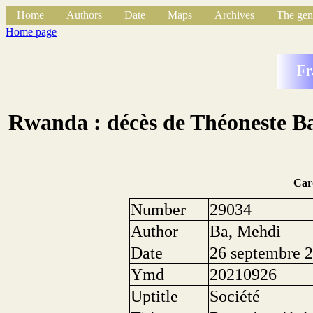
Home
Authors
Date
Maps
Archives
The gen
Home page
Fr
Rwanda : décès de Théoneste Bag
Car
Number
29034
Author
Ba, Mehdi
Date
26 septembre 
Ymd
20210926
Uptitle
Société