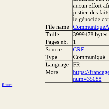
aucun effort af
justice des fai
le génocide com
File name
CommuniqueAg
Taille
3999478 bytes
Pages nb.
1
Source
CRF
Type
Communiqué
Language
FR
More
https://franceg
num=35088
Return