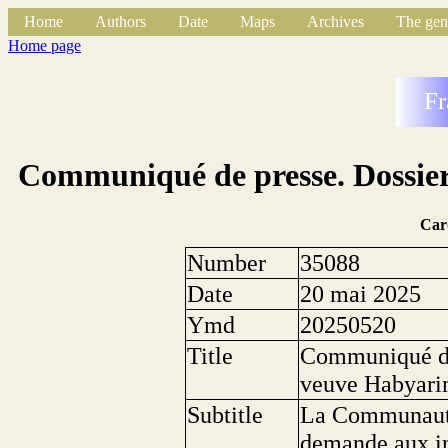
Home
Authors
Date
Maps
Archives
The gen
Home page
Fr
Communiqué de presse. Dossie
Car
Number
35088
Date
20 mai 2025
Ymd
20250520
Title
Communiqué de
veuve Habyar
Subtitle
La Communauté
demande aux in