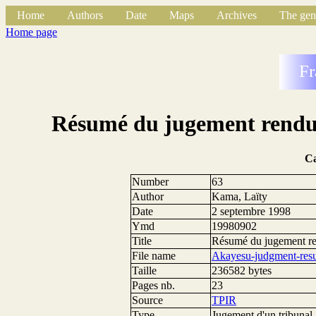
Home
Authors
Date
Maps
Archives
The gen
Home page
Fr
Résumé du jugement rendu 
C
Number
63
Author
Kama, Laïty
Date
2 septembre 1998
Ymd
19980902
Title
Résumé du jugement ren
File name
Akayesu-judgment-res
Taille
236582 bytes
Pages nb.
23
Source
TPIR
Type
Jugement d'un tribunal