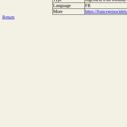
Language
FR
More
https://francegenocide
Return