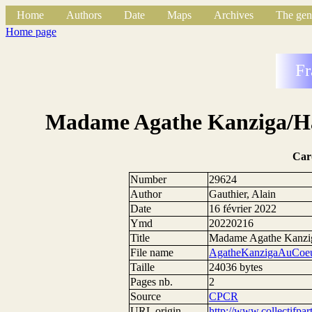
Home
Authors
Date
Maps
Archives
The gen
Home page
Fr
Madame Agathe Kanziga/Hab
Car
Number
29624
Author
Gauthier, Alain
Date
16 février 2022
Ymd
20220216
Title
Madame Agathe Kanziga
File name
AgatheKanzigaAuCoeu
Taille
24036 bytes
Pages nb.
2
Source
CPCR
URL origin
http://www.collectifpa