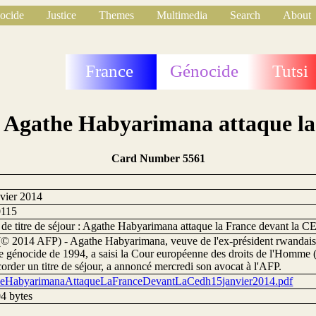
ocide
Justice
Themes
Multimedia
Search
About
France
Génocide
Tutsi
r : Agathe Habyarimana attaque 
Card Number 5561
nvier 2014
0115
 de titre de séjour : Agathe Habyarimana attaque la France devant la 
 (© 2014 AFP) - Agathe Habyarimana, veuve de l'ex-président rwandais,
le génocide de 1994, a saisi la Cour européenne des droits de l'Homme
corder un titre de séjour, a annoncé mercredi son avocat à l'AFP.
eHabyarimanaAttaqueLaFranceDevantLaCedh15janvier2014.pdf
4 bytes