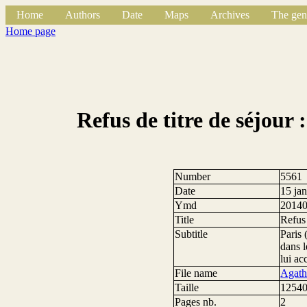
Home
Authors
Date
Maps
Archives
The gen
Home page
Refus de titre de séjou
Number
5561
Date
15 ja
Ymd
2014
Title
Refus
Subtitle
Paris
dans 
lui ac
File name
Agath
Taille
12540
Pages nb.
2