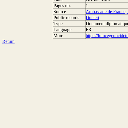
Pages nb.
1
Source
Ambassade de France, 
Public records
Duclert
Type
Document diplomatiqu
Language
FR
More
https://francegenocide
Return