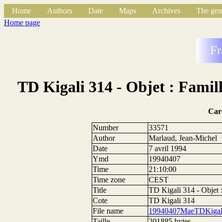
Home
Authors
Date
Maps
Archives
The gen
Home page
Fr
TD Kigali 314 - Objet : Fami
Car
Number
33571
Author
Marlaud, Jean-Michel
Date
7 avril 1994
Ymd
19940407
Time
21:10:00
Time zone
CEST
Title
TD Kigali 314 - Objet 
Cote
TD Kigali 314
File name
19940407MaeTDKigali
Taille
201885 bytes