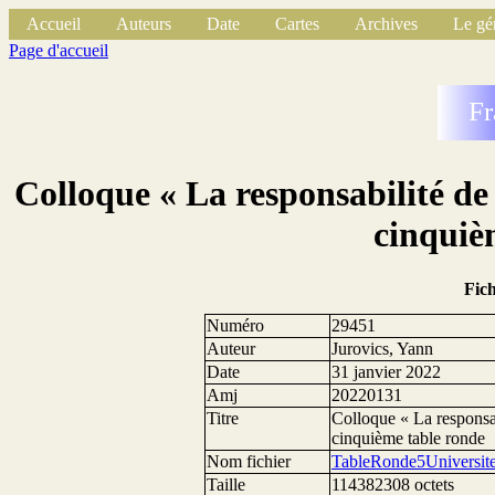
Accueil
Auteurs
Date
Cartes
Archives
Le gé
Page d'accueil
Fr
Colloque « La responsabilité de 
cinquiè
Fic
Numéro
29451
Auteur
Jurovics, Yann
Date
31 janvier 2022
Amj
20220131
Titre
Colloque « La responsab
cinquième table ronde
Nom fichier
TableRonde5Universi
Taille
114382308 octets