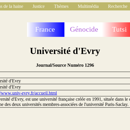
s de la haine
Justice
Thèmes
Multimédia
Recherche
France
Génocide
Tutsi
Université d'Evry
Journal/Source Numéro 1296
rsité d'Evry
rsité d'Evry
//www.univ-evry.fr/accueil.html
ersité d'Evry, est une université française créée en 1991, située dans le
une des deux universités membres-associées de l'université Paris-Saclay.