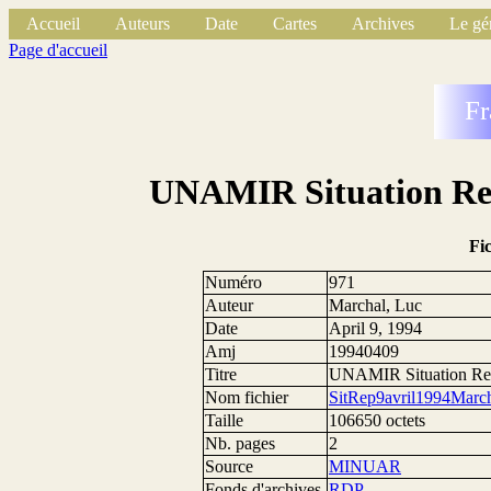
Accueil
Auteurs
Date
Cartes
Archives
Le gé
Page d'accueil
Fr
UNAMIR Situation Rep
Fi
Numéro
971
Auteur
Marchal, Luc
Date
April 9, 1994
Amj
19940409
Titre
UNAMIR Situation Rep
Nom fichier
SitRep9avril1994March
Taille
106650 octets
Nb. pages
2
Source
MINUAR
Fonds d'archives
RDP