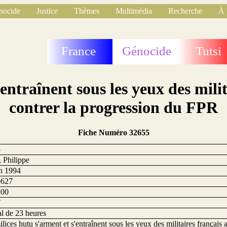
nocide
Justice
Thèmes
Multimédia
Recherche
À 
France
Génocide
Tutsi
entraînent sous les yeux des milit
contrer la progression du FPR
Fiche Numéro 32655
5
, Philippe
in 1994
0627
:00
T
al de 23 heures
lices hutu s'arment et s'entraînent sous les yeux des militaires français a