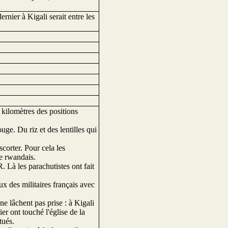
dernier à Kigali serait entre les
s kilomètres des positions
ge. Du riz et des lentilles qui
scorter. Pour cela les
re rwandais.
 Là les parachutistes ont fait
ux des militaires français avec
ne lâchent pas prise : à Kigali
er ont touché l'église de la
tués.