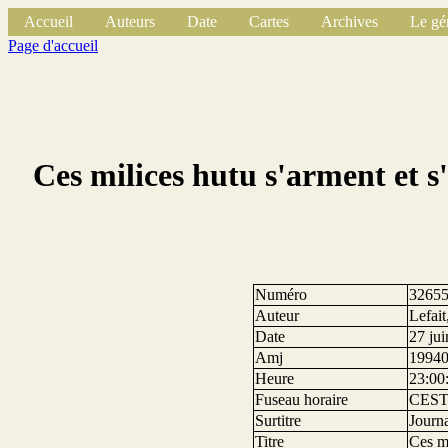
Accueil
Auteurs
Date
Cartes
Archives
Le gé
Page d'accueil
Ces milices hutu s'arment et s'
Numéro
3265
Auteur
Lefait
Date
27 ju
Amj
1994
Heure
23:00
Fuseau horaire
CES
Surtitre
Journ
Titre
Ces mi