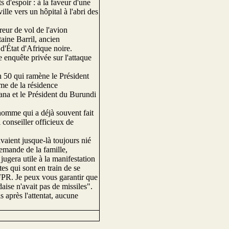
 d'espoir : à la faveur d'une
lle vers un hôpital à l'abri des
treur de vol de l'avion
itaine Barril, ancien
d'État d'Afrique noire.
e enquête privée sur l'attaque
con 50 qui ramène le Président
ême de la résidence
ana et le Président du Burundi
 homme qui a déjà souvent fait
 conseiller officieux de
 avaient jusque-là toujours nié
 demande de la famille,
 jugera utile à la manifestation
es qui sont en train de se
e FPR. Je peux vous garantir que
aise n'avait pas de missiles".
s après l'attentat, aucune