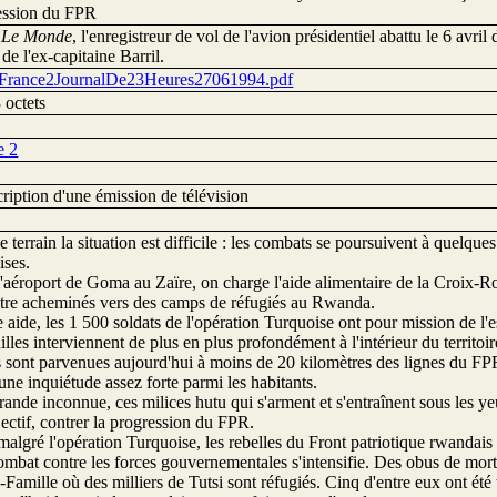
ession du FPR
n
Le Monde
, l'enregistreur de vol de l'avion présidentiel abattu le 6 avril 
de l'ex-capitaine Barril.
tFrance2JournalDe23Heures27061994.pdf
 octets
e 2
ription d'une émission de télévision
le terrain la situation est difficile : les combats se poursuivent à quelque
ises.
l'aéroport de Goma au Zaïre, on charge l'aide alimentaire de la Croix-Rou
être acheminés vers des camps de réfugiés au Rwanda.
e aide, les 1 500 soldats de l'opération Turquoise ont pour mission de l'e
illes interviennent de plus en plus profondément à l'intérieur du territoi
s sont parvenues aujourd'hui à moins de 20 kilomètres des lignes du FPR.
'une inquiétude assez forte parmi les habitants.
rande inconnue, ces milices hutu qui s'arment et s'entraînent sous les ye
ectif, contrer la progression du FPR.
malgré l'opération Turquoise, les rebelles du Front patriotique rwandais 
ombat contre les forces gouvernementales s'intensifie. Des obus de morti
-Famille où des milliers de Tutsi sont réfugiés. Cinq d'entre eux ont été 