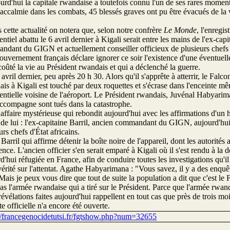
urd'hui la capitale rwandaise a toutefois connu l'un de ses rares moments
accalmie dans les combats, 45 blessés graves ont pu être évacués de la vi
 cette actualité on notera que, selon notre confrère
Le Monde
, l'enregis
entiel abattu le 6 avril dernier à Kigali serait entre les mains de l'ex-cap
dant du GIGN et actuellement conseiller officieux de plusieurs chefs 
ouvernement français déclare ignorer ce soir l'existence d'une éventuell
coûté la vie au Président rwandais et qui a déclenché la guerre.
 avril dernier, peu après 20 h 30. Alors qu'il s'apprête à atterrir, le Fal
is à Kigali est touché par deux roquettes et s'écrase dans l'enceinte m
entielle voisine de l'aéroport. Le Président rwandais, Juvénal Habyarim
accompagne sont tués dans la catastrophe.
affaire mystérieuse qui rebondit aujourd'hui avec les affirmations d'un
 de lui : l'ex-capitaine Barril, ancien commandant du GIGN, aujourd'hui
urs chefs d'État africains.
 Barril qui affirme détenir la boîte noire de l'appareil, dont les autorités
tence. L'ancien officier s'en serait emparé à Kigali où il s'est rendu à la
d'hui réfugiée en France, afin de conduire toutes les investigations qu'il
vérité sur l'attentat. Agathe Habyarimana : "Vous savez, il y a des enquêt
 Mais je peux vous dire que tout de suite la population a dit que c'est l
pas l'armée rwandaise qui a tiré sur le Président. Parce que l'armée rwand
révélations faites aujourd'hui rappellent en tout cas que près de trois moi
e officielle n'a encore été ouverte.
://francegenocidetutsi.fr/fgtshow.php?num=32655