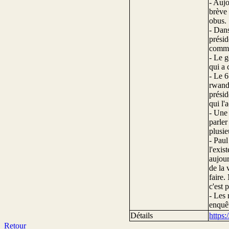
- Aujo
brève 
obus.
- Dans
présid
comman
- Le g
qui a 
- Le 6
rwanda
présid
qui l'
- Une 
parler
plusie
- Paul
l'exis
aujour
de la 
faire.
c'est 
- Les 
enquêt
Détails
https
Retour