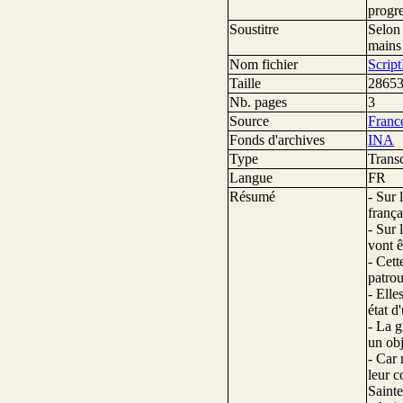
progr
Soustitre
Selo
mains 
Nom fichier
Scrip
Taille
28653
Nb. pages
3
Source
Franc
Fonds d'archives
INA
Type
Transc
Langue
FR
Résumé
- Sur 
frança
- Sur 
vont 
- Cett
patrou
- Elle
état d
- La g
un obj
- Car 
leur c
Sainte