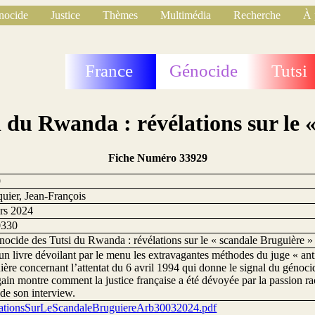
nocide
Justice
Thèmes
Multimédia
Recherche
À 
France
Génocide
Tutsi
i du Rwanda : révélations sur le 
Fiche Numéro 33929
9
uier, Jean-François
rs 2024
0330
nocide des Tutsi du Rwanda : révélations sur le « scandale Bruguière »
n livre dévoilant par le menu les extravagantes méthodes du juge « anti
ère concernant l’attentat du 6 avril 1994 qui donne le signal du génoci
in montre comment la justice française a été dévoyée par la passion ra
 de son interview.
ationsSurLeScandaleBruguiereArb30032024.pdf