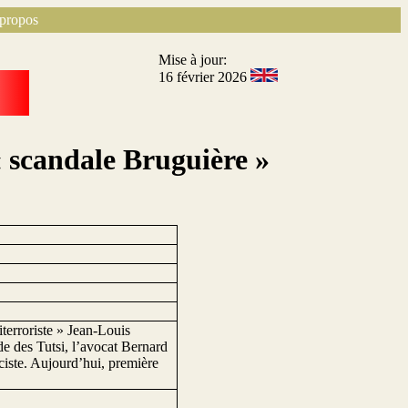
propos
Mise à jour:
16 février 2026
« scandale Bruguière »
terroriste » Jean-Louis
de des Tutsi, l’avocat Bernard
ciste. Aujourd’hui, première