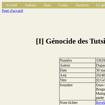
Accueil
Auteurs
Date
Cartes
Archives
Le gé
Page d'accueil
[I] Génocide des Tuts
Numéro
3392
Auteur
Dupaq
Date
30 ma
Amj
2024
Titre
[I] Gé
Soustitre
Dans u
Brugui
Mainga
partie
Nom fichier
Revel