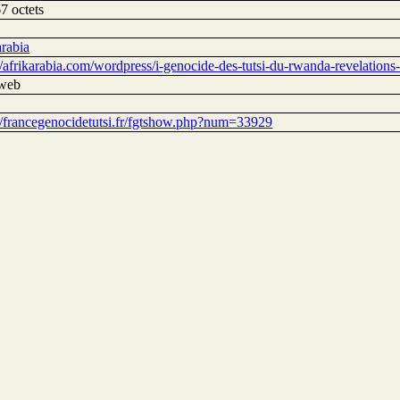
7 octets
arabia
//afrikarabia.com/wordpress/i-genocide-des-tutsi-du-rwanda-revelations-
 web
://francegenocidetutsi.fr/fgtshow.php?num=33929