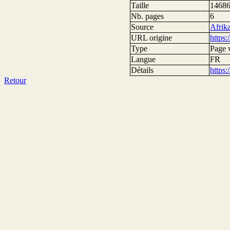
Taille
14686
Nb. pages
6
Source
Afrik
URL origine
https:
Type
Page
Langue
FR
Détails
https
Retour