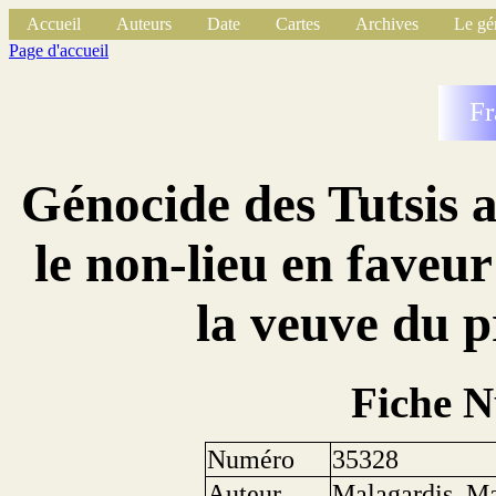
Accueil
Auteurs
Date
Cartes
Archives
Le gé
Page d'accueil
Fr
Génocide des Tutsis 
le non-lieu en fave
la veuve du 
Fiche 
Numéro
35328
Auteur
Malagardis, Ma