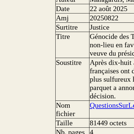
Date
22 août 2025
Amj
20250822
Surtitre
Justice
Titre
Génocide des T
non-lieu en fa
veuve du prési
Soustitre
Après dix-huit
françaises ont 
plus sulfureux 
parquet a annon
décision.
Nom
QuestionsSurL
fichier
Taille
81449 octets
Nb. pages
4