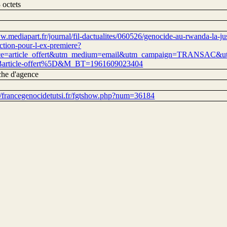
 octets
w.mediapart.fr/journal/fil-dactualites/060526/genocide-au-rwanda-la-ju
uction-pour-l-ex-premiere?
ce=article_offert&utm_medium=email&utm_campaign=TRANSAC&u
article-offert%5D&M_BT=1961609023404
he d'agence
://francegenocidetutsi.fr/fgtshow.php?num=36184