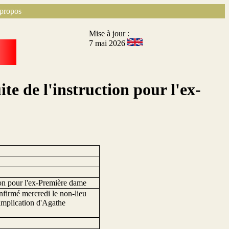
propos
Mise à jour :
7 mai 2026
e de l'instruction pour l'ex-
ion pour l'ex-Première dame
 infirmé mercredi le non-lieu
 implication d'Agathe