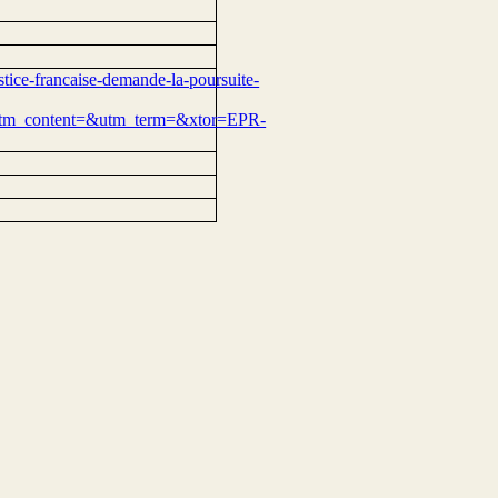
stice-francaise-demande-la-poursuite-
tm_content=&utm_term=&xtor=EPR-