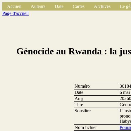
Accueil
Auteurs
Date
Cartes
Archives
Le gé
Page d'accueil
Génocide au Rwanda : la just
Numéro
3618
Date
6 mai
Amj
2026
Titre
Génoci
Soustitre
L'inst
pronon
Habya
Nom fichier
Pours