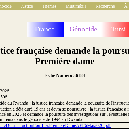
nocide
Justice
Thèmes
Multimédia
Recherche
À 
France
Génocide
Tutsi
ice française demande la poursuit
Première dame
Fiche Numéro 36184
4
 2026
0506
de au Rwanda : la justice française demande la poursuite de l'instruct
ruction a déjà duré 19 ans et devra se poursuivre : la justice française a
cé en 2025 et demandé la poursuite des investigations sur l'éventuelle
rimana dans le génocide de 1994 au Rwanda.
uiteDeLinstructionPourLexPremiereDameAFP6Mai2026.pdf