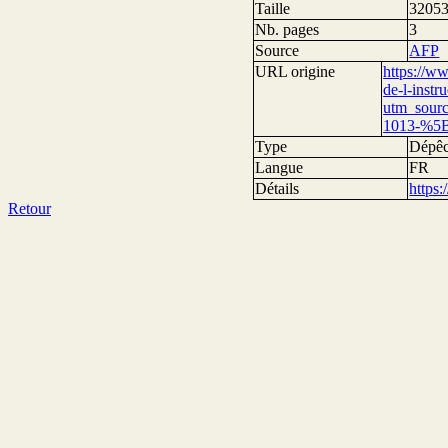
Taille
32053
Nb. pages
3
Source
AFP
URL origine
https://ww
de-l-instr
utm_sour
1013-%5B
Type
Dépêc
Langue
FR
Détails
https
Retour