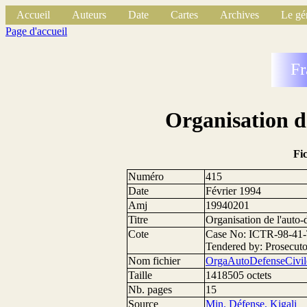
Accueil
Auteurs
Date
Cartes
Archives
Le gé
Page d'accueil
Fr
Organisation de
Fi
Numéro
415
Date
Février 1994
Amj
19940201
Titre
Organisation de l'auto-
Cote
Case No: ICTR-98-41-T
Tendered by: Prosecut
Nom fichier
OrgaAutoDefenseCivil
Taille
1418505 octets
Nb. pages
15
Source
Min. Défense, Kigali