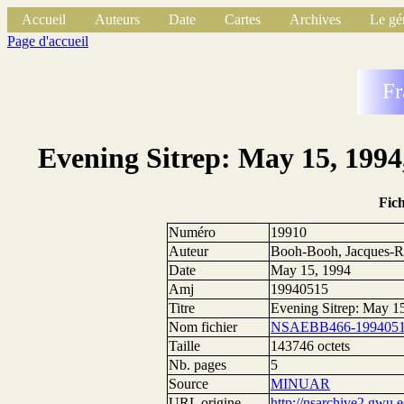
Accueil
Auteurs
Date
Cartes
Archives
Le gé
Page d'accueil
Fr
Evening Sitrep: May 15, 1994
Fic
Numéro
19910
Auteur
Booh-Booh, Jacques-R
Date
May 15, 1994
Amj
19940515
Titre
Evening Sitrep: May 1
Nom fichier
NSAEBB466-1994051
Taille
143746 octets
Nb. pages
5
Source
MINUAR
URL origine
http://nsarchive2.g