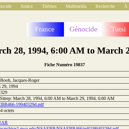
nocide
Justice
Thèmes
Multimédia
Recherche
À 
France
Génocide
Tutsi
rch 28, 1994, 6:00 AM to March 
Fiche Numéro 19837
7
Booh, Jacques-Roger
 29, 1994
0329
 Sitrep: March 28, 1994, 6:00 AM to March 29, 1994, 6:00 AM
BB466-19940329d.pdf
4 octets
UAR
//nsarchive2.gwu.edu/NSAEBB/NSAEBB466/pdf/19940329d.pdf