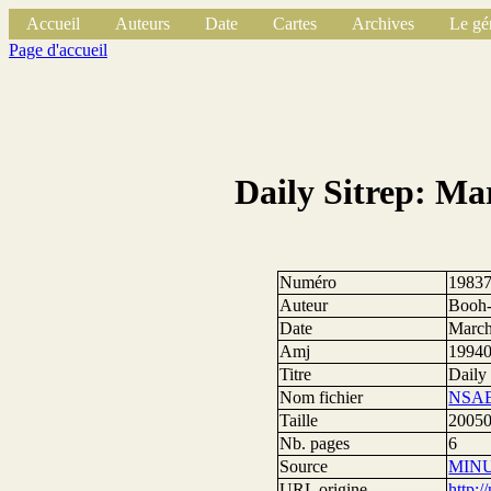
Accueil
Auteurs
Date
Cartes
Archives
Le gé
Page d'accueil
Daily Sitrep: Ma
Numéro
1983
Auteur
Booh-
Date
March
Amj
1994
Titre
Daily
Nom fichier
NSAE
Taille
20050
Nb. pages
6
Source
MIN
URL origine
http: