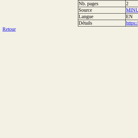
Nb. pages
2
Source
MIN
Langue
EN
Détails
https
Retour