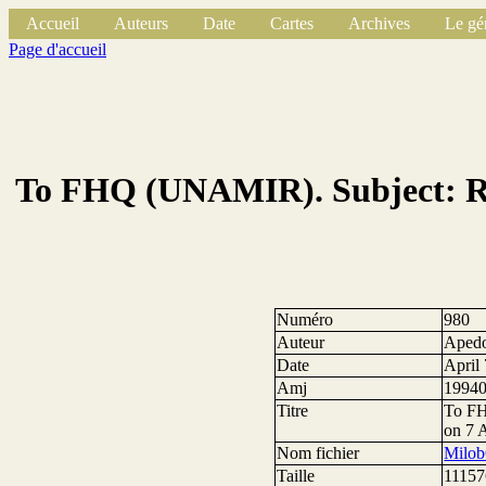
Accueil
Auteurs
Date
Cartes
Archives
Le gé
Page d'accueil
To FHQ (UNAMIR). Subject: Rep
Numéro
980
Auteur
Apedo
Date
April
Amj
1994
Titre
To FH
on 7 
Nom fichier
Milob
Taille
11157