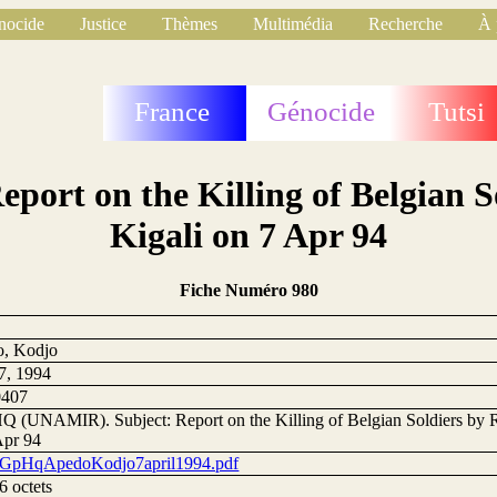
nocide
Justice
Thèmes
Multimédia
Recherche
À 
France
Génocide
Tutsi
ort on the Killing of Belgian 
Kigali on 7 Apr 94
Fiche Numéro 980
, Kodjo
 7, 1994
0407
Q (UNAMIR). Subject: Report on the Killing of Belgian Soldiers by
Apr 94
GpHqApedoKodjo7april1994.pdf
6 octets