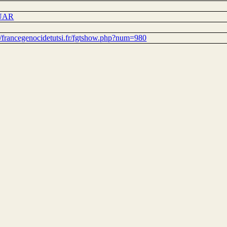
UAR
://francegenocidetutsi.fr/fgtshow.php?num=980