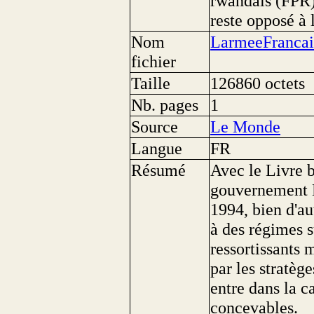
rwandais (FPR)
reste opposé à 
Nom
LarmeeFrancai
fichier
Taille
126860 octets
Nb. pages
1
Source
Le Monde
Langue
FR
Résumé
Avec le Livre b
gouvernement B
1994, bien d'au
à des régimes 
ressortissants
par les stratèg
entre dans la c
concevables.