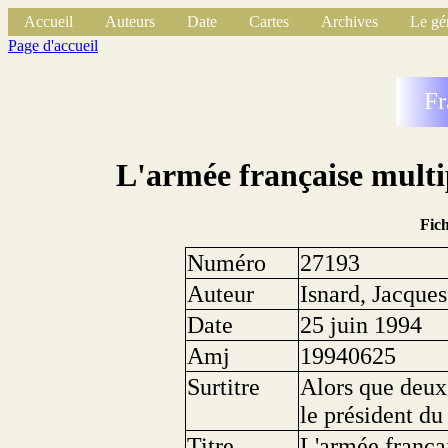
Accueil
Auteurs
Date
Cartes
Archives
Le gé
Page d'accueil
Fr
L'armée française multi
Fic
Numéro
27193
Auteur
Isnard, Jacques
Date
25 juin 1994
Amj
19940625
Surtitre
Alors que deux 
le président d
Titre
L'armée françai