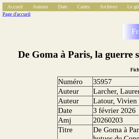
Accueil
Auteurs
Date
Cartes
Archives
Le gé
Page d'accueil
Fr
De Goma à Paris, la guerre 
Fic
Numéro
35957
Auteur
Larcher, Laure
Auteur
Latour, Vivien
Date
3 février 2026
Amj
20260203
Titre
De Goma à Paris
hutues du Con