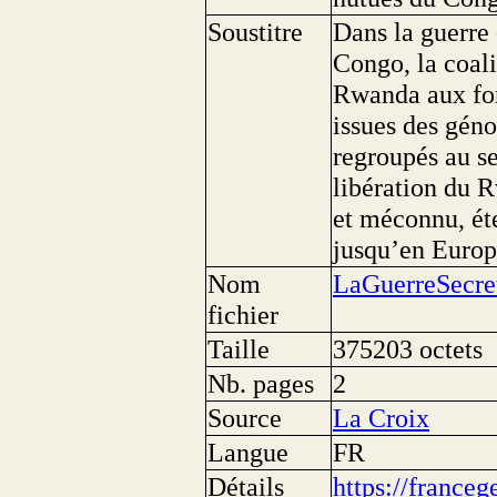
Soustitre
Dans la guerre 
Congo, la coali
Rwanda aux for
issues des gén
regroupés au s
libération du 
et méconnu, ét
jusqu’en Europ
Nom
LaGuerreSecre
fichier
Taille
375203 octets
Nb. pages
2
Source
La Croix
Langue
FR
Détails
https://franceg