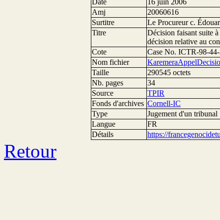
Date
16 juin 2006
Amj
20060616
Surtitre
Le Procureur c. Édoua
Titre
Décision faisant suite à 
décision relative au con
Cote
Case No. ICTR-98-44
Nom fichier
KaremeraAppelDecisio
Taille
290545 octets
Nb. pages
34
Source
TPIR
Fonds d'archives
Cornell-IC
Type
Jugement d'un tribunal
Langue
FR
Détails
https://francegenocide
Retour