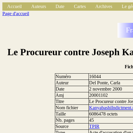
Accueil
Auteurs
Date
Cartes
Archives
Le gé
Page d'accueil
Fr
Le Procureur contre Joseph Ka
Fic
Numéro
16044
Auteur
Del Ponte, Carla
Date
2 novembre 2000
Amj
20001102
Titre
Le Procureur contre Jo
Nom fichier
KanyabashiIndictment.
Taille
6086478 octets
Nb. pages
45
Source
TPIR
Type
Acte d'accusation d'un 