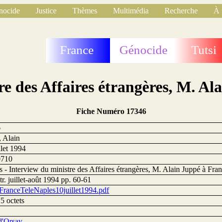
nocide
Justice
Thèmes
Multimédia
Recherche
À 
France
Génocide
Tutsi
re des Affaires étrangères, M. Al
Fiche Numéro 17346
6
, Alain
llet 1994
0710
 - Interview du ministre des Affaires étrangères, M. Alain Juppé à Fra
tr. juillet-août 1994 pp. 60-61
FranceTeleNaples10juillet1994.pdf
5 octets
d'Orsay