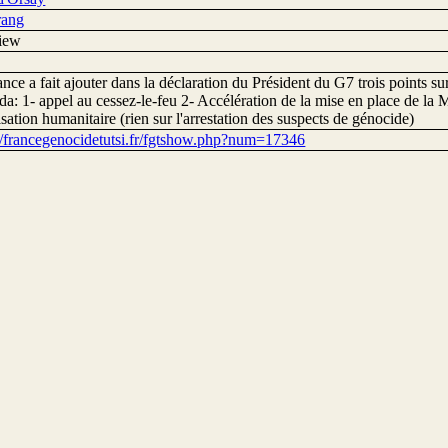
rang
view
nce a fait ajouter dans la déclaration du Président du G7 trois points su
a: 1- appel au cessez-le-feu 2- Accélération de la mise en place de la
sation humanitaire (rien sur l'arrestation des suspects de génocide)
://francegenocidetutsi.fr/fgtshow.php?num=17346