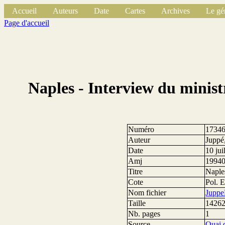
Accueil
Auteurs
Date
Cartes
Archives
Le gé
Page d'accueil
Naples - Interview du minist
Numéro
1734
Auteur
Juppé
Date
10 jui
Amj
1994
Titre
Naples
Cote
Pol. E
Nom fichier
Juppe
Taille
14262
Nb. pages
1
Source
Quai 