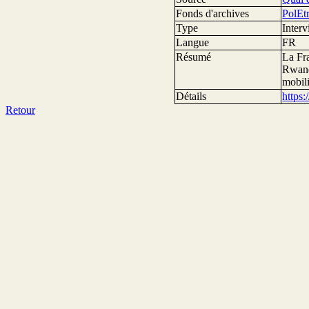
Fonds d'archives
PolEt
Type
Inter
Langue
FR
Résumé
La Fra
Rwand
mobili
Détails
https
Retour