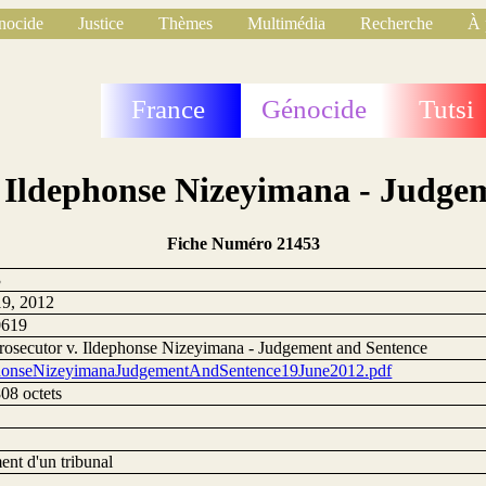
nocide
Justice
Thèmes
Multimédia
Recherche
À 
France
Génocide
Tutsi
. Ildephonse Nizeyimana - Judge
Fiche Numéro 21453
3
19, 2012
0619
rosecutor v. Ildephonse Nizeyimana - Judgement and Sentence
honseNizeyimanaJudgementAndSentence19June2012.pdf
08 octets
ent d'un tribunal