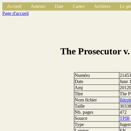
Accueil
Auteurs
Date
Cartes
Archives
Le gé
Page d'accueil
The Prosecutor v
Numéro
2145
Date
June 
Amj
2012
Titre
The P
Nom fichier
Ildep
Taille
30338
Nb. pages
472
Source
TPIR
Type
Jugem
Langue
EN